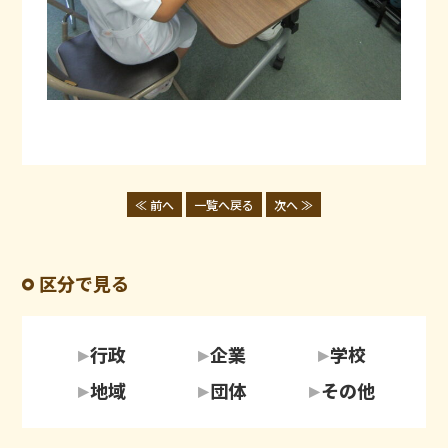
≪ 前へ
一覧へ戻る
次へ ≫
区分で見る
行政
企業
学校
地域
団体
その他