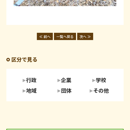
≪ 前へ
一覧へ戻る
次へ ≫
区分で見る
行政
企業
学校
地域
団体
その他