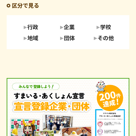
区分で見る
行政
企業
学校
地域
団体
その他