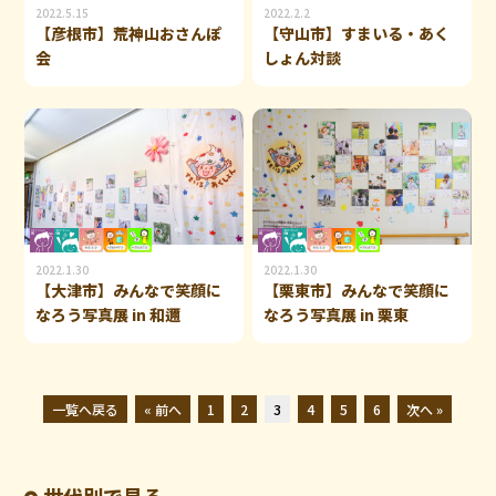
2022.5.15
2022.2.2
【彦根市】荒神山おさんぽ
【守山市】すまいる・あく
会
しょん対談
2022.1.30
2022.1.30
【大津市】みんなで笑顔に
【栗東市】みんなで笑顔に
なろう写真展 in 和邇
なろう写真展 in 栗東
一覧へ戻る
« 前へ
1
2
3
4
5
6
次へ »