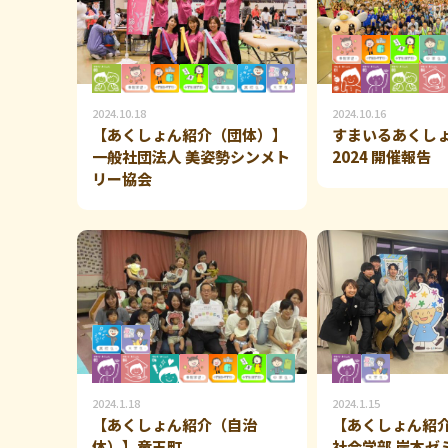
2024.10.18
2024.10.16
【あくしょん紹介（団体）】
すまいるあくし
一般社団法人 美姿勢シンメト
2024 開催報告
リー協会
2024.1.18
2024.1.15
【あくしょん紹介（自治
【あくしょん紹
体）】竜王町
社会学部 岸本ゼ