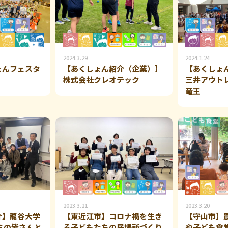
2024.3.29
2024.1.24
ょんフェスタ
【あくしょん紹介（企業）】
【あくしょ
株式会社クレオテック
三井アウト
竜王
2023.3.21
2023.3.20
介】龍谷大学
【東近江市】コロナ禍を生き
【守山市】
ミの皆さんと
る子どもたちの居場所づくり
や子ども食