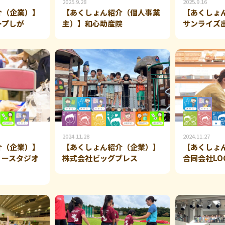
2025.9.28
2025.9.16
介（企業）】
【あくしょん紹介（個人事業
【あくしょ
ープしが
主）】和心助産院
サンライズ
2024.11.28
2024.11.27
介（企業）】
【あくしょん紹介（企業）】
【あくしょ
ィースタジオ
株式会社ビッグブレス
合同会社LO