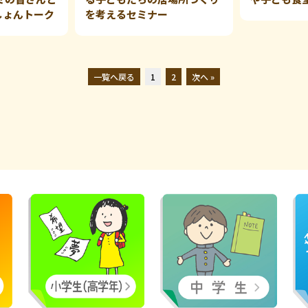
しょんトーク
を考えるセミナー
一覧へ戻る
1
2
次へ »