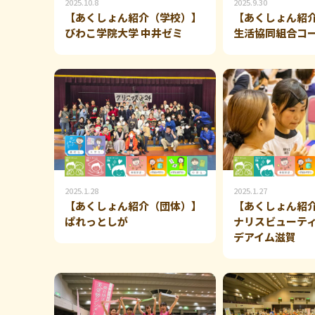
2025.10.8
2025.9.30
【あくしょん紹介（学校）】
【あくしょん紹
びわこ学院大学 中井ゼミ
生活協同組合コ
2025.1.28
2025.1.27
【あくしょん紹介（団体）】
【あくしょん紹
ぱれっとしが
ナリスビューテ
デアイム滋賀